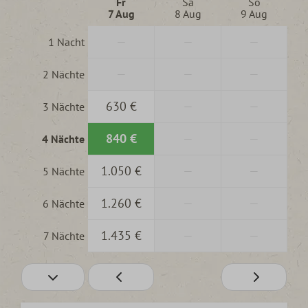
Fr
Sa
So
7 Aug
8 Aug
9 Aug
—
—
—
1 Nacht
—
—
—
2 Nächte
630 €
—
—
3 Nächte
840 €
—
—
4 Nächte
1.050 €
—
—
5 Nächte
1.260 €
—
—
6 Nächte
1.435 €
—
—
7 Nächte