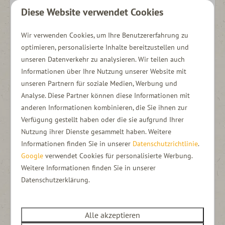
Cassetteluifel
Diese Website verwendet Cookies
Buitenstoelen en -tafel
Bar met krukken
Wir verwenden Cookies, um Ihre Benutzererfahrung zu
Fietsendrager op de trekhaak
optimieren, personalisierte Inhalte bereitzustellen und
Zonnepaneel
unseren Datenverkehr zu analysieren. Wir teilen auch
Informationen über Ihre Nutzung unserer Website mit
Inventaris
unseren Partnern für soziale Medien, Werbung und
Volledige keuken inventaris
Analyse. Diese Partner können diese Informationen mit
Dekbedden
anderen Informationen kombinieren, die Sie ihnen zur
Verfügung gestellt haben oder die sie aufgrund Ihrer
Bus
Nutzung ihrer Dienste gesammelt haben. Weitere
Informationen finden Sie in unserer
Datenschutzrichtlinie
.
Cruisecontrol
Google
verwendet Cookies für personalisierte Werbung.
Mediaconsole & oplaadkabeltje telefoon
Weitere Informationen finden Sie in unserer
Parkeersensoren voor- en achter
Datenschutzerklärung.
Rijbereik: circa 350 kilometer praktijkrange
Snelladen in 30 minuten
Alle akzeptieren