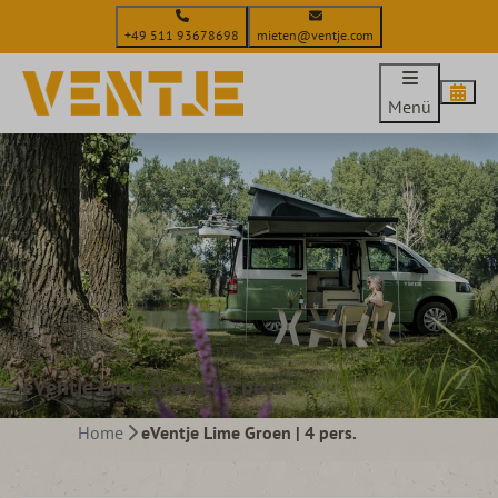
+49 511 93678698
mieten@ventje.com
Menü
eVentje Lime Groen | 4 pers.
Home
eVentje Lime Groen | 4 pers.