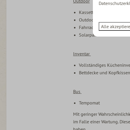
Outdoor
Datenschutzerk
Kassettenmarkise
Outdoor-Stühle und -Tis
Alle akzeptier
Fahrradträger auf der He
Solarpanel
Inventar
Vollständiges Kücheninv
Bettdecke und Kopfkiss
Bus
Tempomat
Mit geringer Wahrscheinlichk
im Falle einer Wartung. Dies
haben.