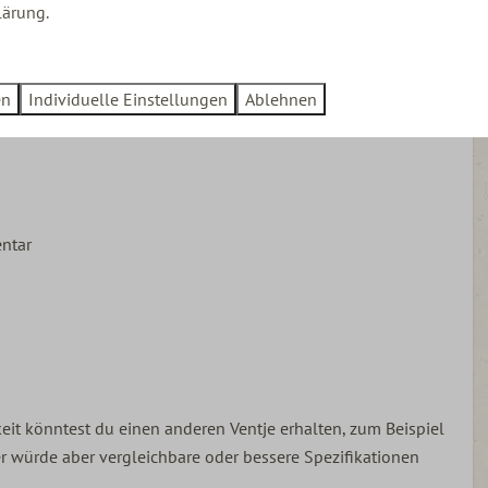
lärung.
ch
en
Individuelle Einstellungen
Ablehnen
ckklappe
entar
en
eit könntest du einen anderen Ventje erhalten, zum Beispiel
er würde aber vergleichbare oder bessere Spezifikationen