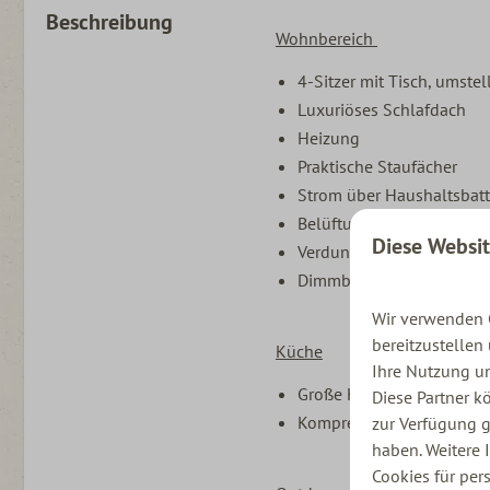
Beschreibung
Wohnbereich
4-Sitzer mit Tisch, umste
Luxuriöses Schlafdach
Heizung
Praktische Staufächer
Strom über Haushaltsbat
Belüftungssystem
Diese Websi
Verdunklungsvorhänge
Dimmbare Beleuchtung
Wir verwenden C
bereitzustellen
Küche
Ihre Nutzung un
Große Küchenarbeitsplatt
Diese Partner k
Kompressor-Kühlschrank
zur Verfügung g
haben. Weitere 
Cookies für per