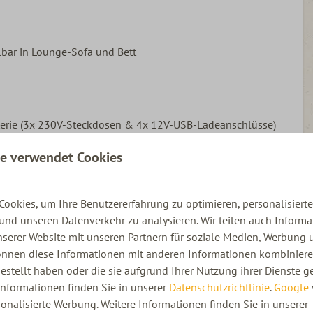
llbar in Lounge-Sofa und Bett
terie (3x 230V-Steckdosen & 4x 12V-USB-Ladeanschlüsse)
te verwendet Cookies
ookies, um Ihre Benutzererfahrung zu optimieren, personalisierte
 und unseren Datenverkehr zu analysieren. Wir teilen auch Inform
serer Website mit unseren Partnern für soziale Medien, Werbung 
e mit Spüle & 2 Kochfeldern (mit Gasflasche)
önnen diese Informationen mit anderen Informationen kombinieren
 23L
estellt haben oder die sie aufgrund Ihrer Nutzung ihrer Dienste 
Informationen finden Sie in unserer
Datenschutzrichtlinie
.
Google
sonalisierte Werbung. Weitere Informationen finden Sie in unserer