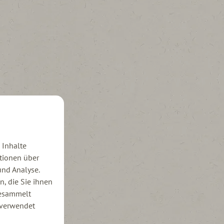
 Inhalte
ationen über
und Analyse.
, die Sie ihnen
gesammelt
verwendet