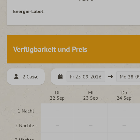
Energie-Label:
Verfügbarkeit und Preis
2 Gäste
Fr
25-09-2026
Mo
28-0
Di
Mi
Do
22 Sep
23 Sep
24 Sep
—
—
—
1 Nacht
—
—
—
2 Nächte
—
—
—
3 Nächte