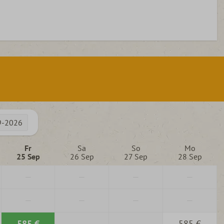
9-2026
Fr
Sa
So
Mo
25 Sep
26 Sep
27 Sep
28 Sep
—
—
—
—
—
—
—
—
585 €
—
—
585 €